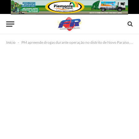
Início
-
PM apreende drogas durante operação no distrito de Novo Paraíso, em Jacobina