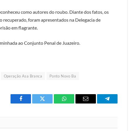
 reconheceu como autores do roubo. Diante dos fatos, os
ro recuperado, foram apresentados na Delegacia de
risão em flagrante.
caminhada ao Conjunto Penal de Juazeiro.
Operação Asa Branca
Ponto Novo Ba
Facebook
Twitter
O
E-
Telegrama
que
mail
você