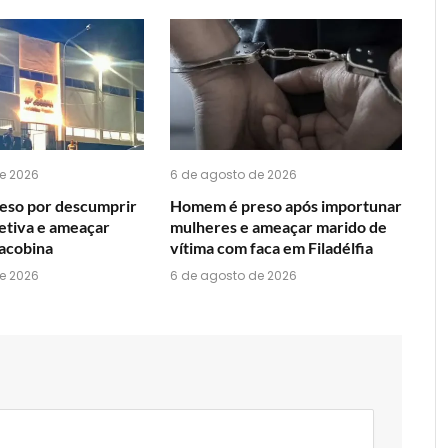
acha
do
WhatsApp?
e 2026
6 de agosto de 2026
eso por descumprir
Homem é preso após importunar
etiva e ameaçar
mulheres e ameaçar marido de
acobina
vítima com faca em Filadélfia
e 2026
6 de agosto de 2026