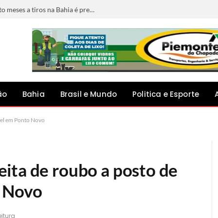
Foragido por matar jovem grávida de oito meses a tiros na Bahia é preso em Minas Gerais
ão
Bahia
Brasil e Mundo
Politica e Esporte
vel em Ponto Novo
ita de roubo a posto de
o Novo
eitura