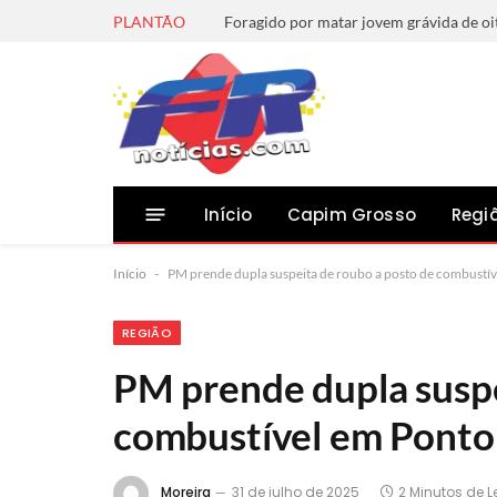
PLANTÃO
Início
Capim Grosso
Regi
Início
-
PM prende dupla suspeita de roubo a posto de combustí
REGIÃO
PM prende dupla suspe
combustível em Pont
Moreira
31 de julho de 2025
2 Minutos de L