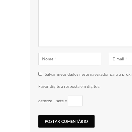
Salvar meus dados neste navegador para a próx
Favor digite a resposta em dígitos:
catorze − sete =