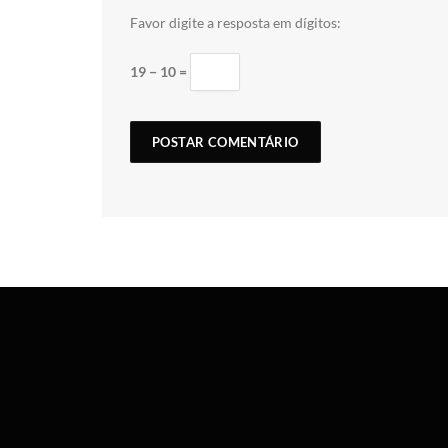
Favor digite a resposta em dígitos:
19 − 10 =