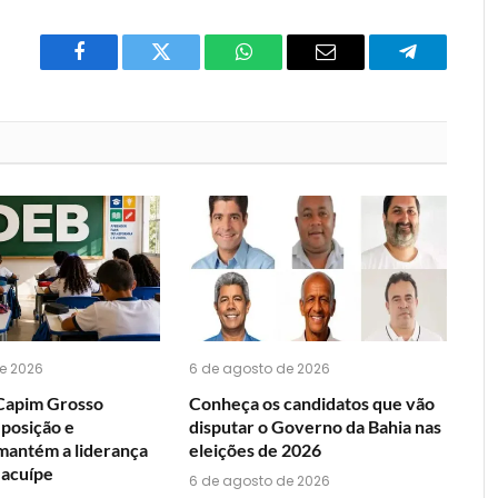
Facebook
Twitter
O
E-
Telegrama
que
mail
você
acha
do
WhatsApp?
e 2026
6 de agosto de 2026
Capim Grosso
Conheça os candidatos que vão
 posição e
disputar o Governo da Bahia nas
mantém a liderança
eleições de 2026
Jacuípe
6 de agosto de 2026