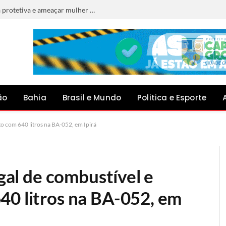
Homem é preso por descumprir medida protetiva e ameaçar mulher em Jacobina
ão
Bahia
Brasil e Mundo
Politica e Esporte
ito com 640 litros na BA-052, em Ipirá
egal de combustível e
40 litros na BA-052, em