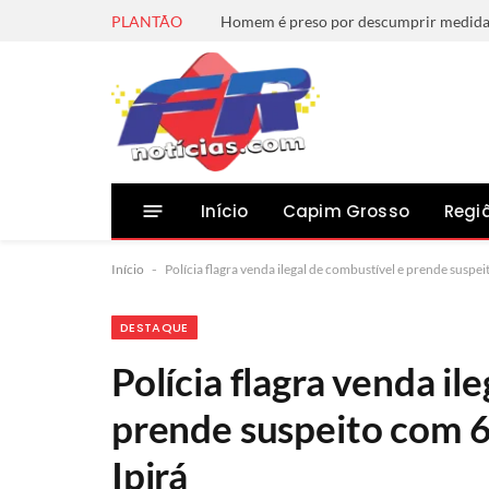
PLANTÃO
Início
Capim Grosso
Regi
Início
-
Polícia flagra venda ilegal de combustível e prende suspe
DESTAQUE
Polícia flagra venda il
prende suspeito com 6
Ipirá