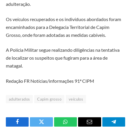
adulteração.
Os veículos recuperados e os indivíduos abordados foram
encaminhados para a Delegacia Territorial de
Capim
Grosso
, onde foram adotadas as medidas cabíveis.
A Polícia Militar segue realizando diligências na tentativa
de localizar os suspeitos que fugiram para a área de
matagal.
Redação FR Notícias/informações 91ª CIPM
adulterados
Capim grosso
veículos
Facebook
Twitter
O
E-
Telegra