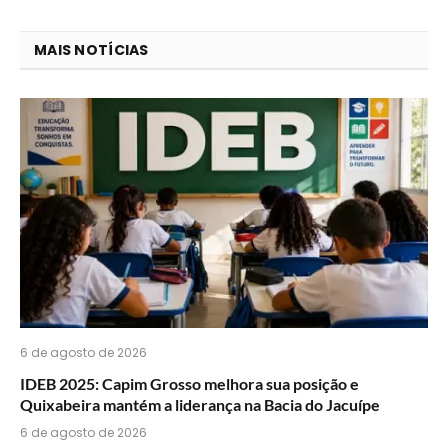
que
mail
você
MAIS NOTÍCIAS
acha
do
WhatsApp?
6 de agosto de 2026
IDEB 2025: Capim Grosso melhora sua posição e
Quixabeira mantém a liderança na Bacia do Jacuípe
6 de agosto de 2026