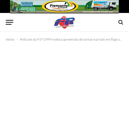
Início
-
Policiais da 91ª CIPM realiza apreensão de armas e prisão em flagrante após tentativa de homicídio em Capim Grosso