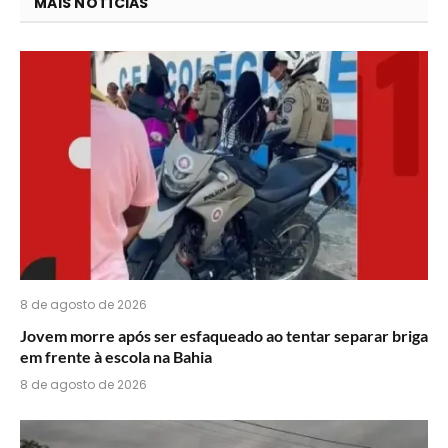
você
MAIS NOTÍCIAS
acha
do
WhatsApp?
8 de agosto de 2026
Jovem morre após ser esfaqueado ao tentar separar briga
em frente à escola na Bahia
8 de agosto de 2026