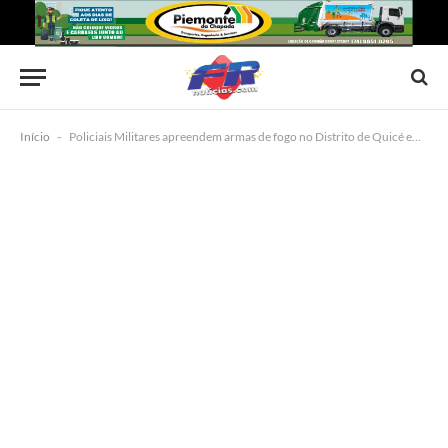
Início
-
Policiais Militares apreendem armas de fogo no Distrito de Quicé em Senhor do Bonfim