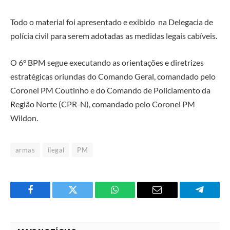
Todo o material foi apresentado e exibido na Delegacia de
polícia civil para serem adotadas as medidas legais cabíveis.
O 6° BPM segue executando as orientações e diretrizes
estratégicas oriundas do Comando Geral, comandado pelo
Coronel PM Coutinho e do Comando de Policiamento da
Região Norte (CPR-N), comandado pelo Coronel PM
Wildon.
armas
ilegal
PM
Facebook
Twitter
O
E-
Telegra
que
mail