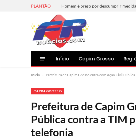
PLANTÃO
Início
Capim Grosso
Regi
Início
-
Prefeitura de Capim Grosso entra com Ação Civil Pública c
CAPIM GROSSO
Prefeitura de Capim G
Pública contra a TIM p
telefonia