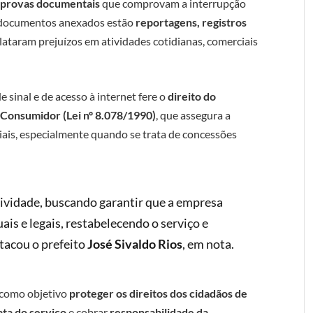
e
provas documentais
que comprovam a interrupção
s documentos anexados estão
reportagens, registros
lataram prejuízos em atividades cotidianas, comerciais
 sinal e de acesso à internet fere o
direito do
 Consumidor (Lei nº 8.078/1990)
, que assegura a
ciais, especialmente quando se trata de concessões
tividade, buscando garantir que a empresa
is e legais, restabelecendo o serviço e
tacou o prefeito
José Sivaldo Rios
, em nota.
m como objetivo
proteger os direitos dos cidadãos de
ata do serviço
e cobrar
responsabilidade da