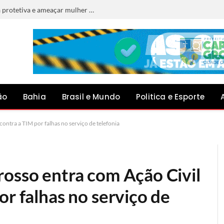
Homem é preso por descumprir medida protetiva e ameaçar mulher em Jacobina
ão
Bahia
Brasil e Mundo
Politica e Esporte
ontra a TIM por falhas no serviço de telefonia
rosso entra com Ação Civil
or falhas no serviço de