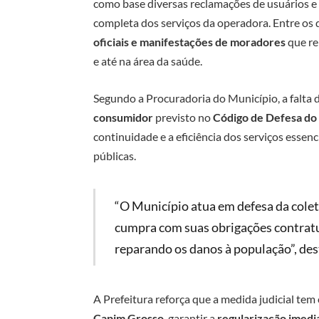
como base diversas reclamações de usuários 
completa dos serviços da operadora. Entre o
oficiais e manifestações de moradores
que re
e até na área da saúde.
Segundo a Procuradoria do Município, a falta de
consumidor
previsto no
Código de Defesa do
continuidade e a eficiência dos serviços essen
públicas.
“O Município atua em defesa da cole
cumpra com suas obrigações contratua
reparando os danos à população”, des
A Prefeitura reforça que a medida judicial te
Capim Grosso
, garantir a
regularização imedi