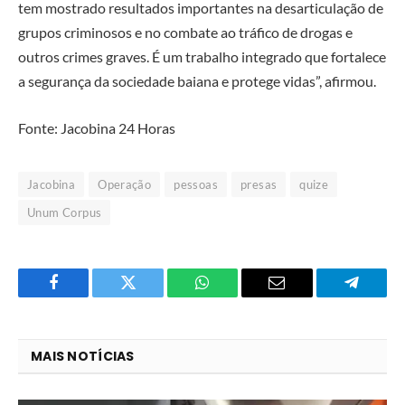
tem mostrado resultados importantes na desarticulação de
grupos criminosos e no combate ao tráfico de drogas e
outros crimes graves. É um trabalho integrado que fortalece
a segurança da sociedade baiana e protege vidas”, afirmou.
Fonte: Jacobina 24 Horas
Jacobina
Operação
pessoas
presas
quize
Unum Corpus
Facebook
Twitter
O
E-
Telegra
que
mail
você
MAIS NOTÍCIAS
acha