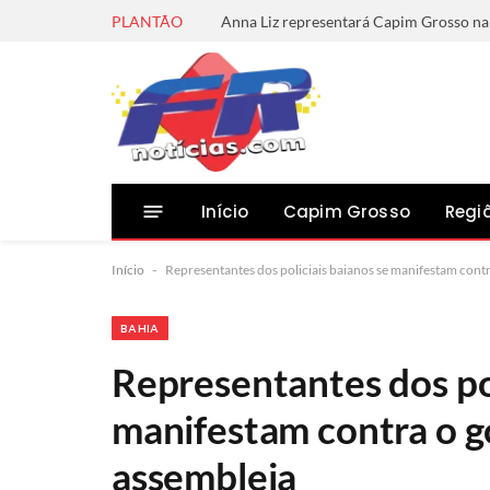
PLANTÃO
Início
Capim Grosso
Regi
Início
-
Representantes dos policiais baianos se manifestam cont
BAHIA
Representantes dos pol
manifestam contra o 
assembleia