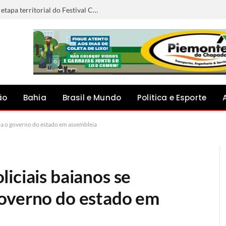
Anna Liz representará Capim Grosso na etapa territorial do Festival Canto do Jacuípe, em Baixa Grande
ão
Bahia
Brasil e Mundo
Politica e Esporte
ra o governo do estado em assembleia
iciais baianos se
governo do estado em