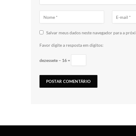
Salvar meus dados neste navegador para a próx
Favor digite a resposta em dígitos:
dezessete − 16 =