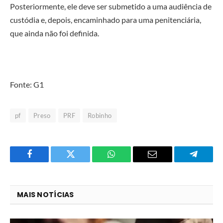
Posteriormente, ele deve ser submetido a uma audiência de
custódia e, depois, encaminhado para uma penitenciária,
que ainda não foi definida.
Fonte: G1
pf
Preso
PRF
Robinho
Facebook
Twitter
O
E-
Telegra
que
mail
você
MAIS NOTÍCIAS
acha