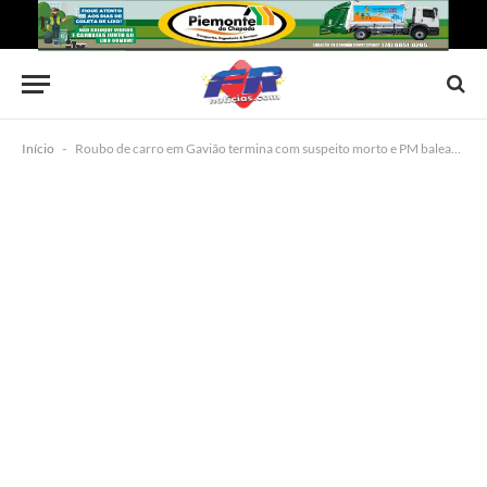
Início
-
Roubo de carro em Gavião termina com suspeito morto e PM baleado