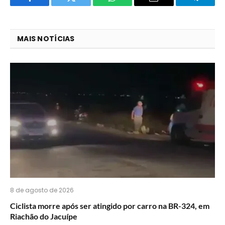
Facebook
Twitter
O
E-
Telegra
que
mail
você
MAIS NOTÍCIAS
acha
do
WhatsApp?
8 de agosto de 2026
Ciclista morre após ser atingido por carro na BR-324, em
Riachão do Jacuípe