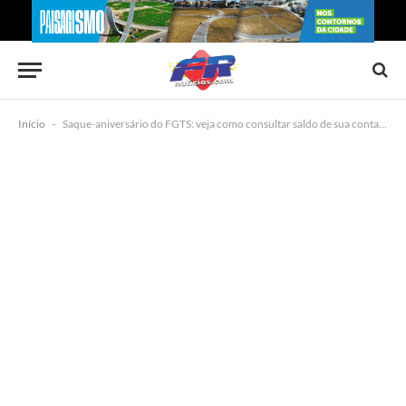
Início
-
Saque-aniversário do FGTS: veja como consultar saldo de sua conta vinculada