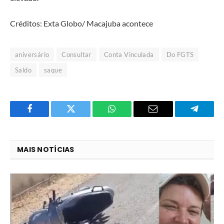
Créditos: Exta Globo/ Macajuba acontece
aniversário
Consultar
Conta Vinculada
Do FGTS
Saldo
saque
Facebook
Twitter
O
E-
Telegra
que
mail
você
MAIS NOTÍCIAS
acha
do
WhatsApp?