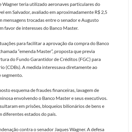
e Wagner teria utilizado aeronaves particulares do
vel em Salvador, avaliado em aproximadamente R$ 2,5
sam mensagens trocadas entre o senador e Augusto
 em favor de interesses do Banco Master.
tuações para facilitar a aprovação da compra do Banco
à chamada “emenda Master”, proposta que previa
ertura do Fundo Garantidor de Créditos (FGC) para
rio (CDBs). A medida interessava diretamente ao
e segmento.
osto esquema de fraudes financeiras, lavagem de
iminosa envolvendo o Banco Master e seus executivos.
esultaram em prisões, bloqueios bilionários de bens e
diferentes estados do país.
ndenação contra o senador Jaques Wagner. A defesa