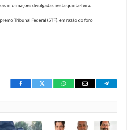
as informações divulgadas nesta quinta-feira.
premo Tribunal Federal (STF), em razão do foro
Facebook
Twitter
O
E-
Telegrama
que
mail
você
acha
do