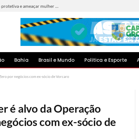
Homem é preso por descumprir medida protetiva e ameaçar mulher em Jacobina
ão
Bahia
Brasil e Mundo
Politica e Esporte
ero por negócios com ex-sócio de Vorcaro
r é alvo da Operação
egócios com ex-sócio de