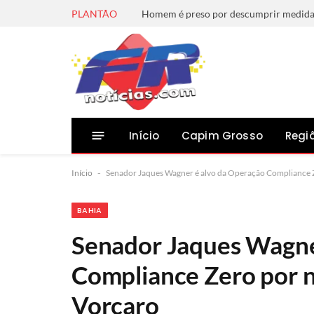
PLANTÃO
Início
Capim Grosso
Regi
Início
-
Senador Jaques Wagner é alvo da Operação Compliance Z
BAHIA
Senador Jaques Wagne
Compliance Zero por n
Vorcaro