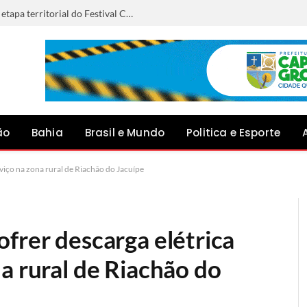
Anna Liz representará Capim Grosso na etapa territorial do Festival Canto do Jacuípe, em Baixa Grande
ão
Bahia
Brasil e Mundo
Politica e Esporte
viço na zona rural de Riachão do Jacuípe
frer descarga elétrica
a rural de Riachão do