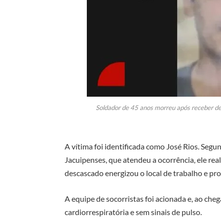
Soldador de 45 anos morreu após receber des
A vítima foi identificada como José Rios. Seg
Jacuipenses, que atendeu a ocorrência, ele re
descascado energizou o local de trabalho e pro
A equipe de socorristas foi acionada e, ao che
cardiorrespiratória e sem sinais de pulso.