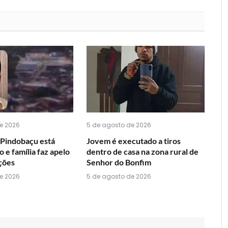
que
mail
você
acha
do
WhatsApp?
e 2026
5 de agosto de 2026
Pindobaçu está
Jovem é executado a tiros
 e família faz apelo
dentro de casa na zona rural de
ções
Senhor do Bonfim
e 2026
5 de agosto de 2026