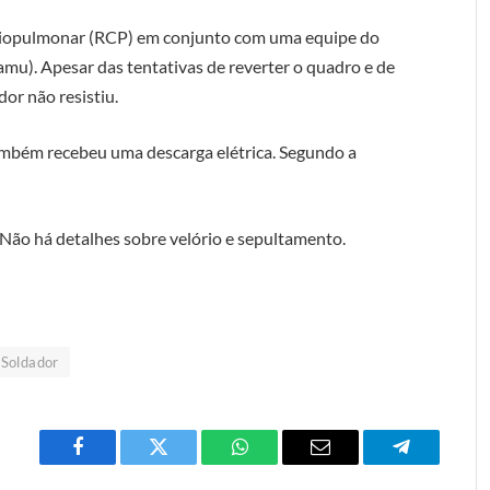
diopulmonar (RCP) em conjunto com uma equipe do
mu). Apesar das tentativas de reverter o quadro e de
or não resistiu.
ambém recebeu uma descarga elétrica. Segundo a
 Não há detalhes sobre velório e sepultamento.
Soldador
Facebook
Twitter
O
E-
Telegrama