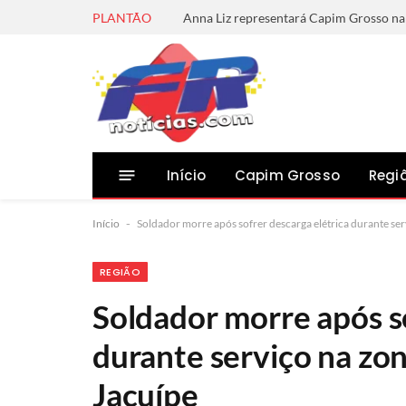
PLANTÃO
Início
Capim Grosso
Regi
Início
-
Soldador morre após sofrer descarga elétrica durante ser
REGIÃO
Soldador morre após so
durante serviço na zon
Jacuípe