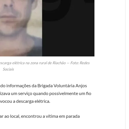
carga elétrica na zona rural de Riachão — Foto: Redes
Sociais
undo informações da Brigada Voluntária Anjos
alizava um serviço quando possivelmente um fio
vocou a descarga elétrica.
gar ao local, encontrou a vítima em parada