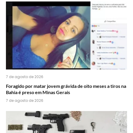
do
WhatsApp?
7 de agosto de 2026
Foragido por matar jovem grávida de oito meses a tiros na
Bahia é preso em Minas Gerais
7 de agosto de 2026