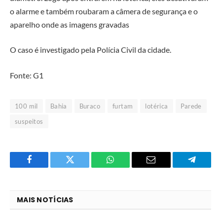
o alarme e também roubaram a câmera de segurança e o
aparelho onde as imagens gravadas
O caso é investigado pela Polícia Civil da cidade.
Fonte: G1
100 mil
Bahia
Buraco
furtam
lotérica
Parede
suspeitos
Facebook
Twitter
O
E-
Telegra
que
mail
você
MAIS NOTÍCIAS
acha