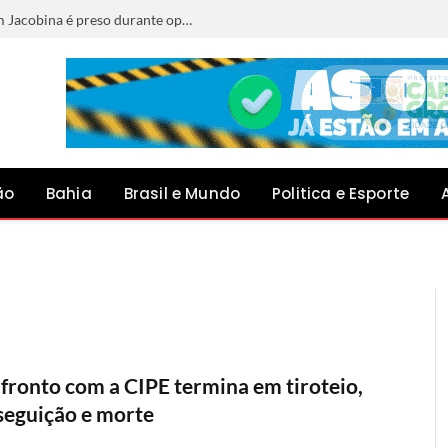
Procurado por estupro de vulnerável em Jacobina é preso durante operação integrada no Aeroporto de Brasília
ão
Bahia
Brasil e Mundo
Politica e Esporte
fronto com a CIPE termina em tiroteio,
seguição e morte