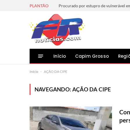
PLANTÃO
Início
Capim Grosso
Regi
Início
-
AÇÃO DA CIPE
NAVEGANDO:
AÇÃO DA CIPE
Con
per