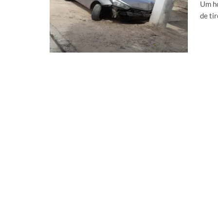
Um ho
de ti