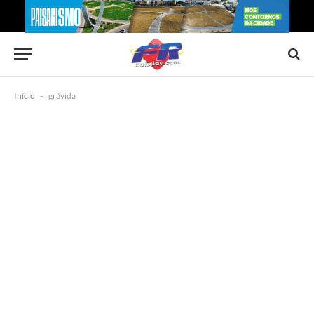
Início
-
grávida