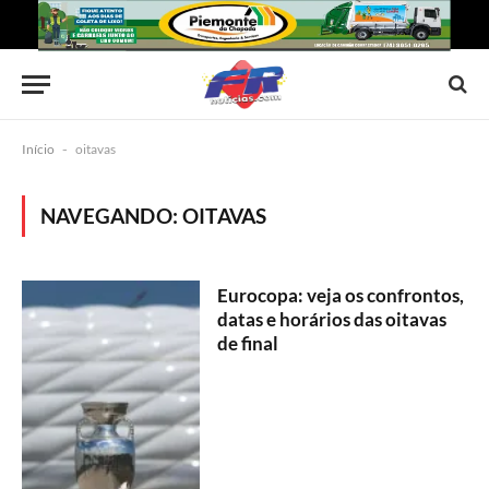
Início
-
oitavas
NAVEGANDO:
OITAVAS
Eurocopa: veja os confrontos,
datas e horários das oitavas
de final