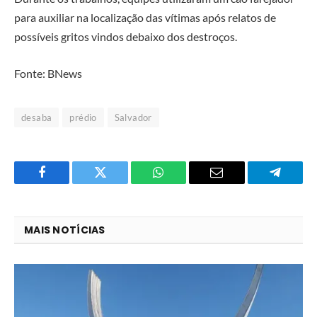
para auxiliar na localização das vítimas após relatos de
possíveis gritos vindos debaixo dos destroços.
Fonte:
BNews
desaba
prédio
Salvador
Facebook
Twitter
O
E-
Telegra
que
mail
você
MAIS NOTÍCIAS
acha
do
WhatsApp?