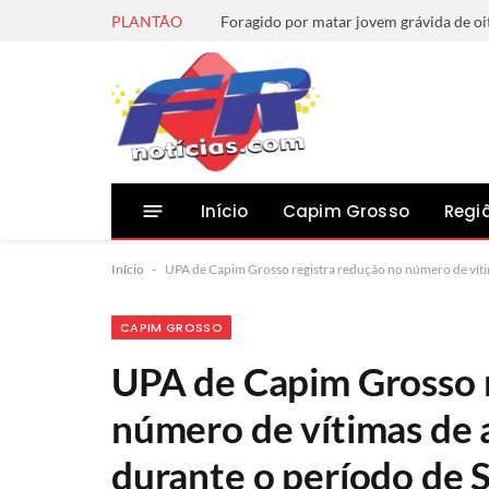
PLANTÃO
Início
Capim Grosso
Regi
Início
-
UPA de Capim Grosso registra redução no número de víti
CAPIM GROSSO
UPA de Capim Grosso r
número de vítimas de 
durante o período de 