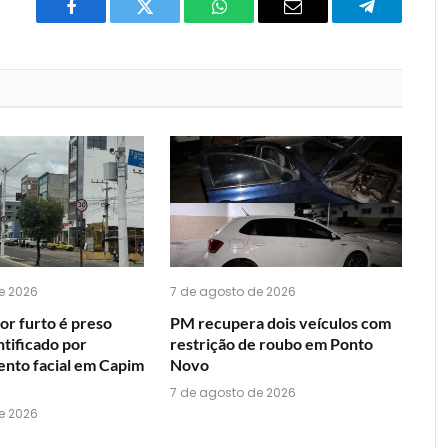
Facebook
Twitter
O
E-
Telegrama
que
mail
você
acha
do
WhatsApp?
e 2026
7 de agosto de 2026
or furto é preso
PM recupera dois veículos com
ntificado por
restrição de roubo em Ponto
nto facial em Capim
Novo
7 de agosto de 2026
e 2026