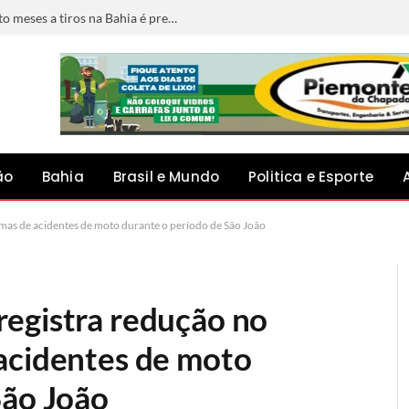
Foragido por matar jovem grávida de oito meses a tiros na Bahia é preso em Minas Gerais
ão
Bahia
Brasil e Mundo
Politica e Esporte
mas de acidentes de moto durante o período de São João
egistra redução no
acidentes de moto
São João