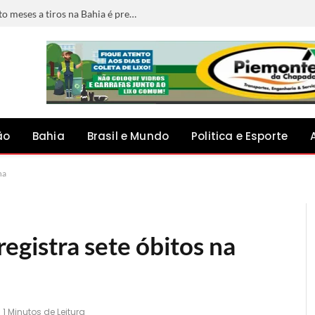
Foragido por matar jovem grávida de oito meses a tiros na Bahia é preso em Minas Gerais
ão
Bahia
Brasil e Mundo
Politica e Esporte
na
egistra sete óbitos na
1 Minutos de Leitura