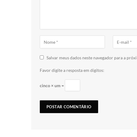
Salvar meus dados neste navegador para a próx
Favor digite a resposta em dígitos:
cinco × um =