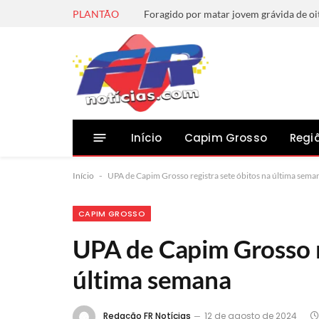
PLANTÃO
Início
Capim Grosso
Regi
Início
-
UPA de Capim Grosso registra sete óbitos na última sema
CAPIM GROSSO
UPA de Capim Grosso r
última semana
Redação FR Notícias
12 de agosto de 2024