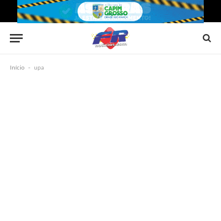
Início
-
upa