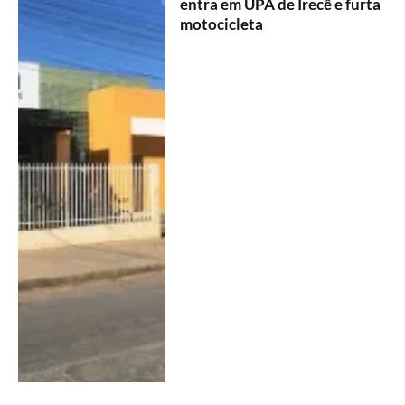
entra em UPA de Irecê e furta
motocicleta