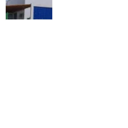
Ferido por arma de fogo e
mais de 400 atendimentos
marcam o fim de semana na
UPA de Capim Grosso