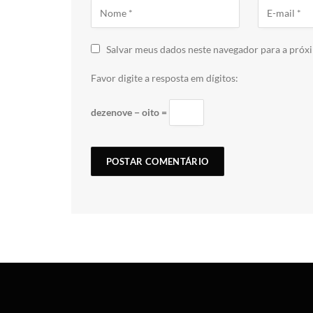
Salvar meus dados neste navegador para a próx
Favor digite a resposta em dígitos:
dezenove − oito =