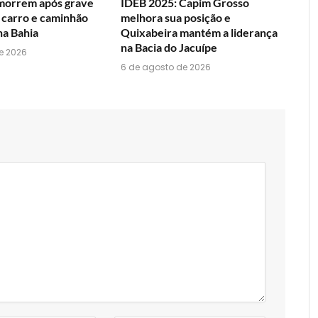
 morrem após grave
IDEB 2025: Capim Grosso
 carro e caminhão
melhora sua posição e
na Bahia
Quixabeira mantém a liderança
na Bacia do Jacuípe
e 2026
6 de agosto de 2026