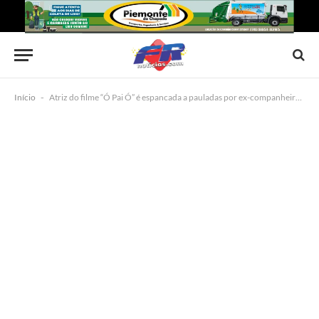
Início
-
Atriz do filme “Ó Pai Ó” é espancada a pauladas por ex-companheiro na Bahia