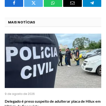
Facebook
Twitter
O
E-
Telegra
que
mail
você
MAIS NOTÍCIAS
acha
do
WhatsApp?
9 de agosto de 2026
Delegado é preso suspeito de adulterar placa de Hilux em