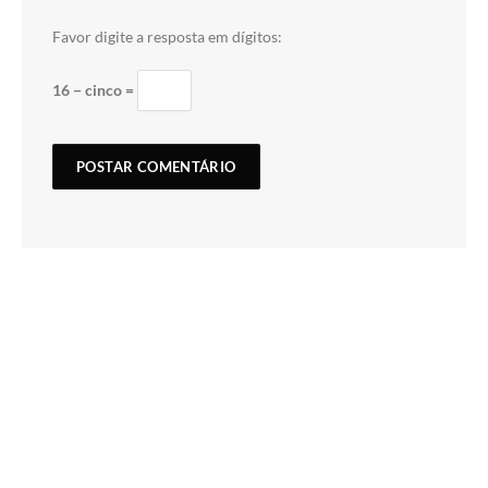
Favor digite a resposta em dígitos:
16 − cinco =