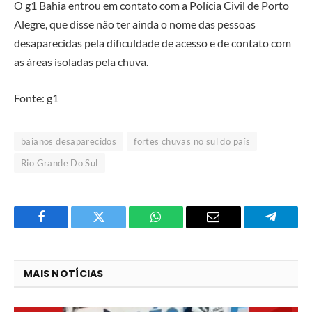
O g1 Bahia entrou em contato com a Polícia Civil de Porto
Alegre, que disse não ter ainda o nome das pessoas
desaparecidas pela dificuldade de acesso e de contato com
as áreas isoladas pela chuva.
Fonte: g1
baianos desaparecidos
fortes chuvas no sul do país
Rio Grande Do Sul
Facebook
Twitter
O
E-
Telegra
que
mail
você
MAIS NOTÍCIAS
acha