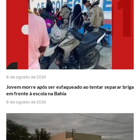
do
WhatsApp?
8 de agosto de 2026
Jovem morre após ser esfaqueado ao tentar separar briga
em frente à escola na Bahia
8 de agosto de 2026