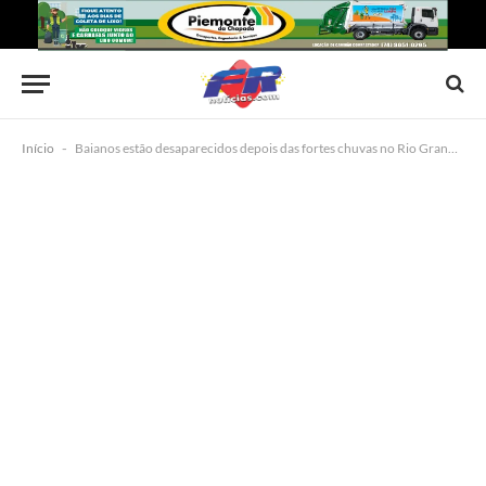
Início
-
Baianos estão desaparecidos depois das fortes chuvas no Rio Grande do Sul