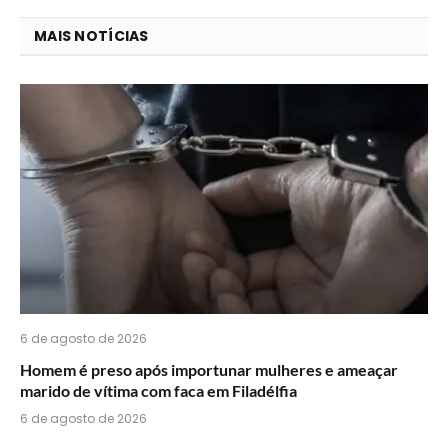
que
mail
você
MAIS NOTÍCIAS
acha
do
WhatsApp?
6 de agosto de 2026
Homem é preso após importunar mulheres e ameaçar
marido de vítima com faca em Filadélfia
6 de agosto de 2026