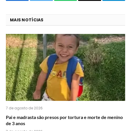
Facebook
Twitter
O
E-
Telegra
que
mail
você
MAIS NOTÍCIAS
acha
do
WhatsApp?
7 de agosto de 2026
Pai e madrasta são presos por tortura e morte de menino
de 3 anos