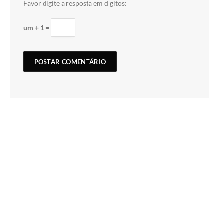
Favor digite a resposta em dígitos:
um + 1 =