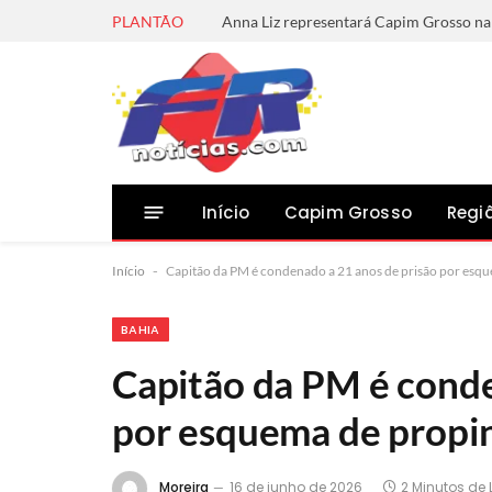
PLANTÃO
Início
Capim Grosso
Regi
Início
-
Capitão da PM é condenado a 21 anos de prisão por es
BAHIA
Capitão da PM é conde
por esquema de propi
Moreira
16 de junho de 2026
2 Minutos de 