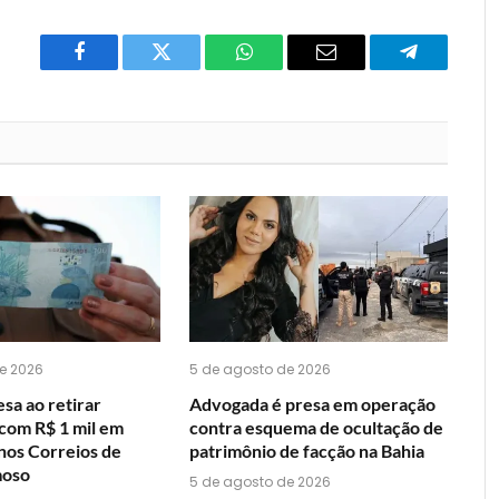
Facebook
Twitter
O
E-
Telegrama
que
mail
você
acha
do
WhatsApp?
e 2026
5 de agosto de 2026
sa ao retirar
Advogada é presa em operação
om R$ 1 mil em
contra esquema de ocultação de
 nos Correios de
patrimônio de facção na Bahia
moso
5 de agosto de 2026