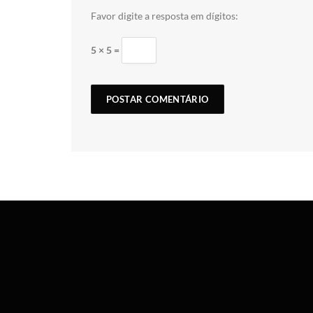
Favor digite a resposta em dígitos:
5 × 5 =