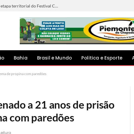
Anna Liz representará Capim Grosso na etapa territorial do Festival Canto do Jacuípe, em Baixa Grande
ão
Bahia
Brasil e Mundo
Politica e Esporte
quema de propina com paredões
nado a 21 anos de prisão
na com paredões
Leitura