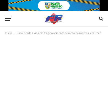
Início
-
Casal perde a vida em trágico acidente de moto na rodovia, em Irecê