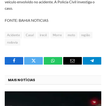
veículo envolvido no acidente. A Polícia Civil investiga o
caso.
FONTE: BAHIA NOTICIAS
Acidente
Casal
irecê
Morre
moto
região
rodovia
Facebook
Twitter
O
E-
Telegra
que
mail
você
MAIS NOTÍCIAS
acha
do
WhatsApp?