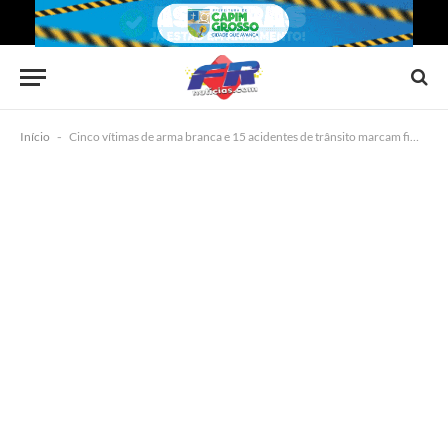
Início
-
Cinco vítimas de arma branca e 15 acidentes de trânsito marcam fim de semana na UPA de Capim Grosso