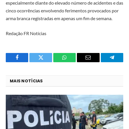
especialmente diante do elevado número de acidentes e das
cinco ocorrências envolvendo ferimentos provocados por
arma branca registradas em apenas um fim de semana.
Redação FR Notícias
Facebook
Twitter
O
E-
Telegra
que
mail
você
MAIS NOTÍCIAS
acha
do
WhatsApp?