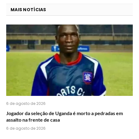
você
MAIS NOTÍCIAS
acha
do
WhatsApp?
6 de agosto de 2026
Jogador da seleção de Uganda é morto a pedradas em
assalto na frente de casa
6 de agosto de 2026