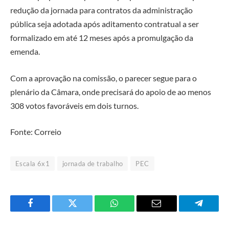
redução da jornada para contratos da administração
pública seja adotada após aditamento contratual a ser
formalizado em até 12 meses após a promulgação da
emenda.
Com a aprovação na comissão, o parecer segue para o
plenário da Câmara, onde precisará do apoio de ao menos
308 votos favoráveis em dois turnos.
Fonte: Correio
Escala 6x1
jornada de trabalho
PEC
Facebook
Twitter
O
E-
Telegra
que
mail