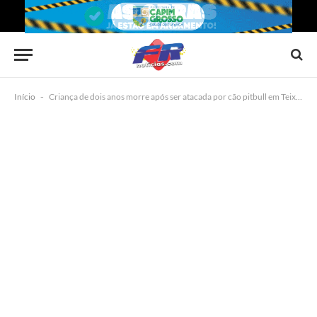
Início
-
Criança de dois anos morre após ser atacada por cão pitbull em Teixeira de Freitas