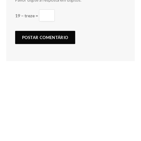
19 − treze =