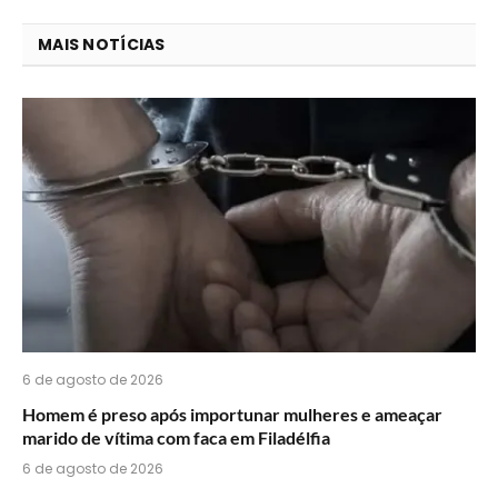
que
mail
você
MAIS NOTÍCIAS
acha
do
WhatsApp?
6 de agosto de 2026
Homem é preso após importunar mulheres e ameaçar
marido de vítima com faca em Filadélfia
6 de agosto de 2026