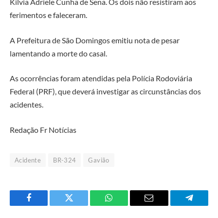
Kilvia Adriele Cunha de Sena. Os dois não resistiram aos
ferimentos e faleceram.
A Prefeitura de São Domingos emitiu nota de pesar
lamentando a morte do casal.
As ocorrências foram atendidas pela Polícia Rodoviária
Federal (PRF), que deverá investigar as circunstâncias dos
acidentes.
Redação Fr Notícias
Acidente
BR-324
Gavião
Facebook
Twitter
O
E-
Telegra