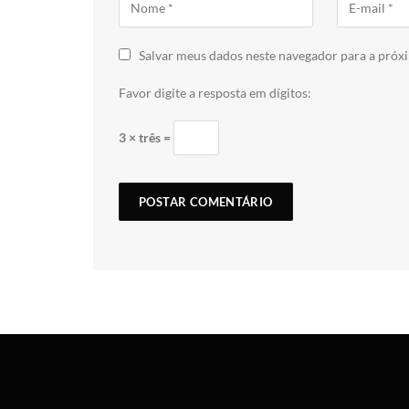
Salvar meus dados neste navegador para a próx
Favor digite a resposta em dígitos:
3 × três =