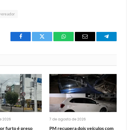
vereador
Facebook
Twitter
O
E-
Telegrama
que
mail
você
acha
do
WhatsApp?
e 2026
7 de agosto de 2026
or furto é preso
PM recupera dois veículos com