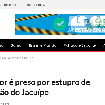
Foragido por matar jovem grávida de oito meses a tiros na Bahia é preso em Minas Gerais
ão
Bahia
Brasil e Mundo
Politica e Esporte
vel em Conceição do Jacuípe
or é preso por estupro de
ão do Jacuípe
Leitura