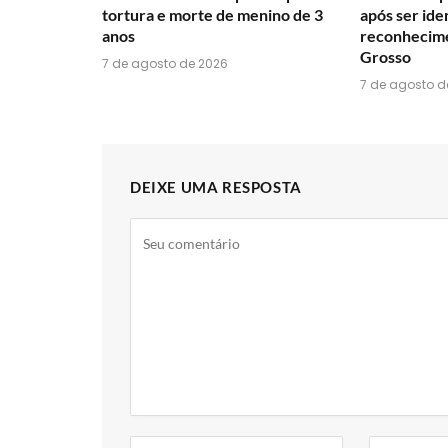
tortura e morte de menino de 3
após ser ide
anos
reconhecime
Grosso
7 de agosto de 2026
7 de agosto d
DEIXE UMA RESPOSTA