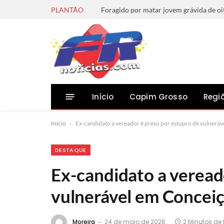
PLANTÃO
Início
Capim Grosso
Regi
Início
-
Ex-candidato a vereador é preso por estupro de vulnerá
DESTAQUE
Ex-candidato a veread
vulnerável em Conceiç
Moreira
24 de maio de 2026
2 Minutos de 