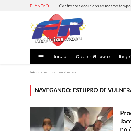
PLANTÃO
Início
Capim Grosso
Regi
Início
-
estupro de vulnerável
NAVEGANDO:
ESTUPRO DE VULNER
Pro
Jac
no 