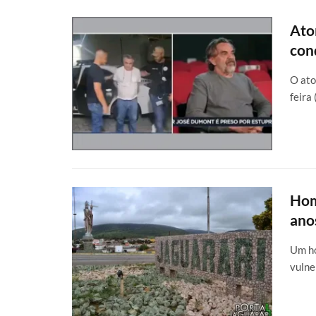
Ato
con
O ato
feira
Hom
ano
Um ho
vulne