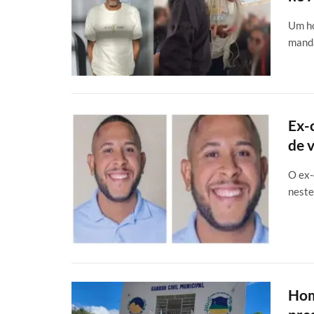
Um ho
manda
Ex-
de 
O ex-
neste
Hom