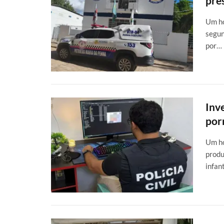
pre
Um ho
segun
por…
Inv
porn
Um ho
produ
infan