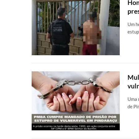
Hom
pre
Um ho
estup
Mul
vul
Uma m
de Pi