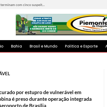
Confrontos ocorridos ao mesmo tempo terminam com cinco suspeitos mortos na Bahia
ão
Bahia
Brasil e Mundo
Politica e Esporte
ÁVEL
curado por estupro de vulnerável em
obina é preso durante operação integrada
Aeroporto de Brasília