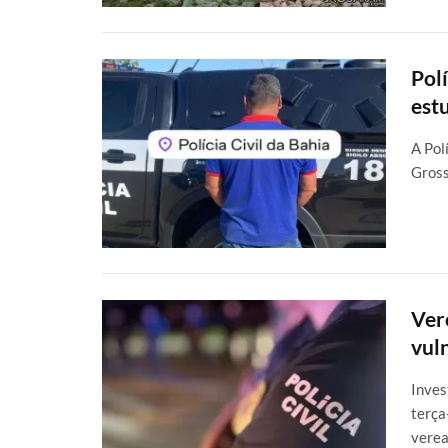
Pol
est
A Pol
Gross
Ver
vul
Inves
terça
vere