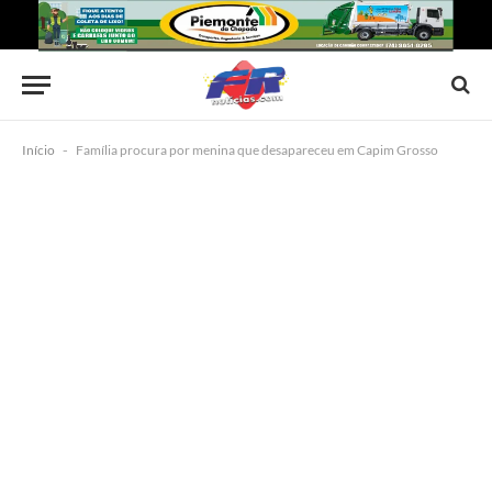
Início
-
Família procura por menina que desapareceu em Capim Grosso