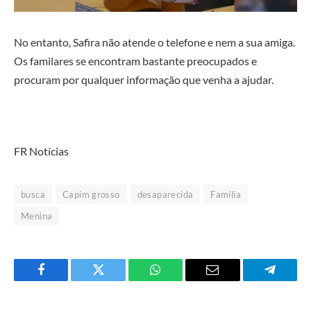
No entanto, Safira não atende o telefone e nem a sua amiga.
Os familares se encontram bastante preocupados e
procuram por qualquer informação que venha a ajudar.
FR Notícias
busca
Capim grosso
desaparecida
Família
Menina
Facebook
Twitter
O
E-
Telegra
que
mail