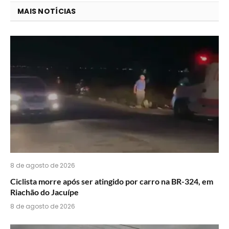
você
MAIS NOTÍCIAS
acha
do
WhatsApp?
8 de agosto de 2026
Ciclista morre após ser atingido por carro na BR-324, em
Riachão do Jacuípe
8 de agosto de 2026