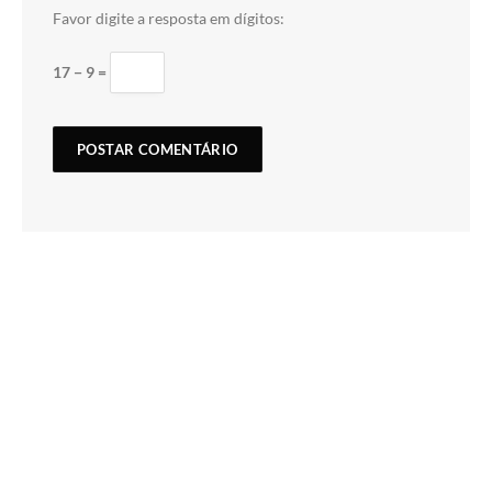
Favor digite a resposta em dígitos:
17 − 9 =