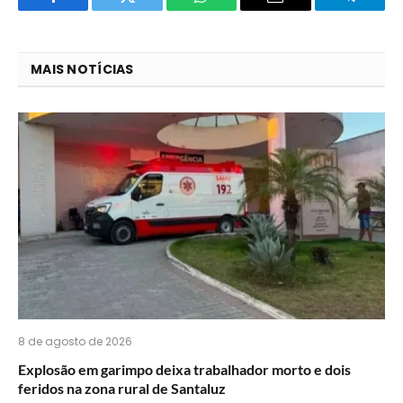
Facebook
Twitter
O
E-
Telegra
que
mail
você
MAIS NOTÍCIAS
acha
do
WhatsApp?
8 de agosto de 2026
Explosão em garimpo deixa trabalhador morto e dois
feridos na zona rural de Santaluz