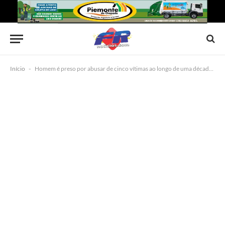
Início
-
Homem é preso por abusar de cinco vítimas ao longo de uma década em Luís Eduardo Magalhães