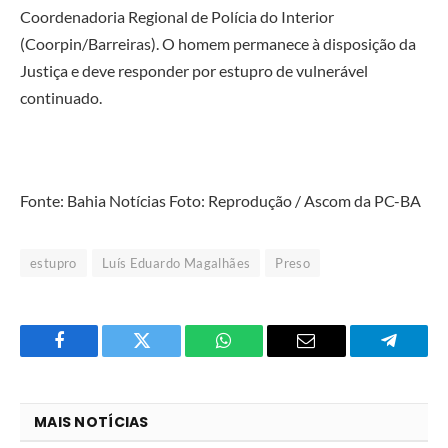
Coordenadoria Regional de Polícia do Interior
(Coorpin/Barreiras). O homem permanece à disposição da
Justiça e deve responder por estupro de vulnerável
continuado.
Fonte: Bahia Notícias Foto: Reprodução / Ascom da PC-BA
estupro
Luís Eduardo Magalhães
Preso
Facebook
Twitter
O
E-
Telegra
que
mail
você
MAIS NOTÍCIAS