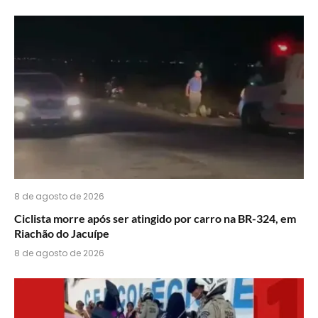
acha
do
WhatsApp?
8 de agosto de 2026
Ciclista morre após ser atingido por carro na BR-324, em
Riachão do Jacuípe
8 de agosto de 2026