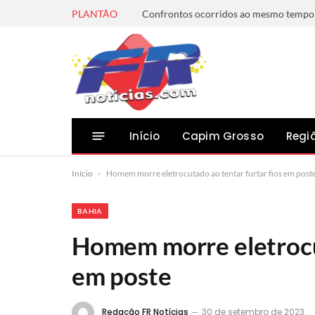
PLANTÃO
Início
Capim Grosso
Regi
Início
-
Homem morre eletrocutado ao tentar furtar fios em post
BAHIA
Homem morre eletrocut
em poste
Redação FR Notícias
30 de setembro de 2023