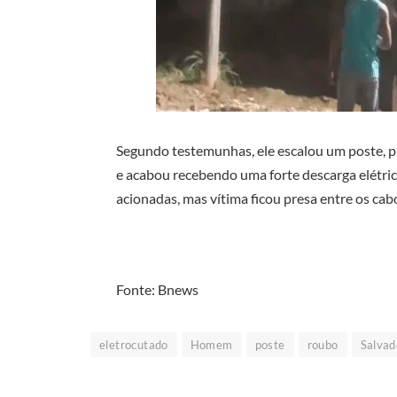
Segundo testemunhas, ele escalou um poste, pró
e acabou recebendo uma forte descarga elétri
acionadas, mas vítima ficou presa entre os cabo
Fonte: Bnews
eletrocutado
Homem
poste
roubo
Salvad