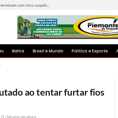
Confrontos ocorridos ao mesmo tempo terminam com cinco suspeitos mortos na Bahia
ão
Bahia
Brasil e Mundo
Politica e Esporte
e
ado ao tentar furtar fios
1 Minutos de Leitura