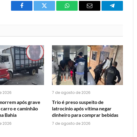
Facebook
Twitter
O
E-
Telegrama
que
mail
você
acha
do
WhatsApp?
e 2026
7 de agosto de 2026
 morrem após grave
Trio é preso suspeito de
 carro e caminhão
latrocínio após vítima negar
na Bahia
dinheiro para comprar bebidas
e 2026
7 de agosto de 2026