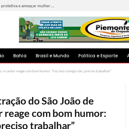
Homem é preso por descumprir medida protetiva e ameaçar mulher em Jacobina
ão
Bahia
Brasil e Mundo
Politica e Esporte
o, e cantor reage com bom humor: “Faz isso comigo não, preciso trabalhar”
tração do São João de
or reage com bom humor:
preciso trabalhar”