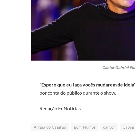
Cantor Gabriel Fid
“Espero que eu faça vocês mudarem de ideia
por conta do público durante o show.
Redação Fr Notícias
Arraiá do Capitão
Bom Humor
cantor
Capim 