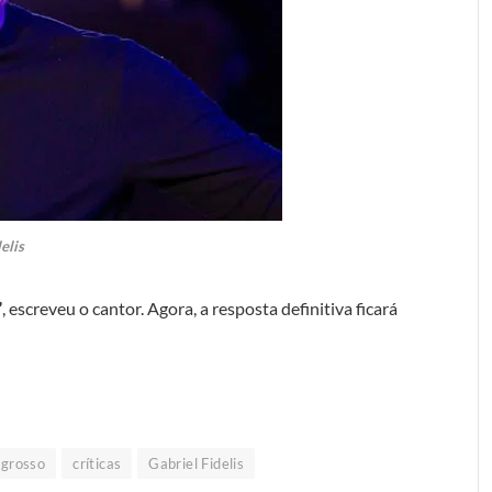
elis
”
, escreveu o cantor. Agora, a resposta definitiva ficará
grosso
críticas
Gabriel Fidelis