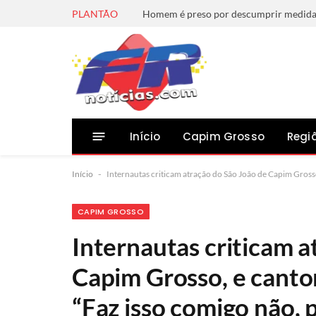
PLANTÃO
Início
Capim Grosso
Regi
Início
-
Internautas criticam atração do São João de Capim Gross
CAPIM GROSSO
Internautas criticam a
Capim Grosso, e cant
“Faz isso comigo não, 