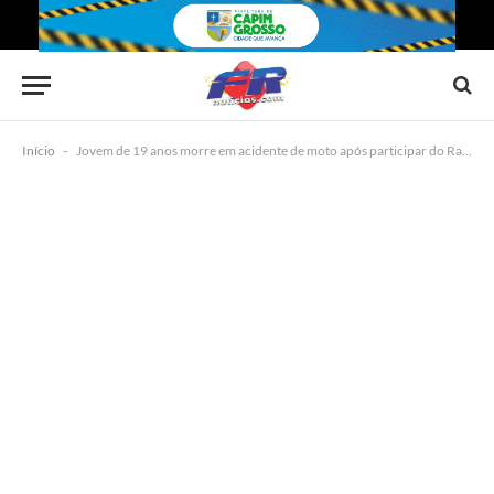
Início
-
Jovem de 19 anos morre em acidente de moto após participar do Rally dos Brejões