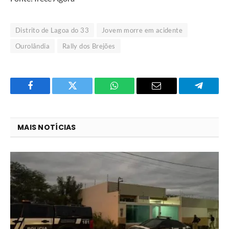
Distrito de Lagoa do 33
Jovem morre em acidente
Ourolândia
Rally dos Brejões
Facebook
Twitter
O
E-
Telegra
que
mail
você
MAIS NOTÍCIAS
acha
do
WhatsApp?