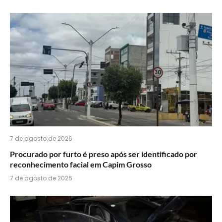
acha
do
WhatsApp?
7 de agosto de 2026
Procurado por furto é preso após ser identificado por
reconhecimento facial em Capim Grosso
7 de agosto de 2026