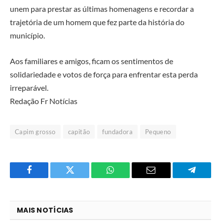
unem para prestar as últimas homenagens e recordar a
trajetória de um homem que fez parte da história do
município.
Aos familiares e amigos, ficam os sentimentos de
solidariedade e votos de força para enfrentar esta perda
irreparável.
Redação Fr Notícias
Capim grosso
capitão
fundadora
Pequeno
Facebook
Twitter
O
E-
Telegra
que
mail
você
MAIS NOTÍCIAS