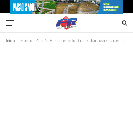
Início
-
Morro do Chapéu: Homem é morto a tiros em bar, suspeito acusou vítima de ter tido relação amorosa com companheira dele