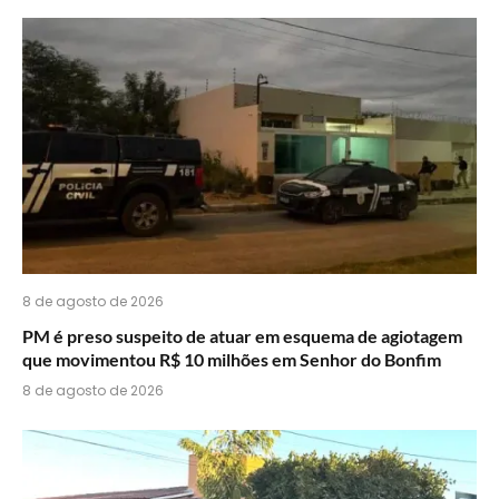
do
WhatsApp?
8 de agosto de 2026
PM é preso suspeito de atuar em esquema de agiotagem
que movimentou R$ 10 milhões em Senhor do Bonfim
8 de agosto de 2026