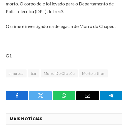
morto. O corpo dele foi levado para o Departamento de
Polícia Técnica (DPT) de Irecê.
O crime é investigado na delegacia de Morro do Chapéu.
G1
amorosa
bar
Morro Do Chapéu
Morto a tiros
Facebook
Twitter
O
E-
Telegra
que
mail
você
MAIS NOTÍCIAS
acha