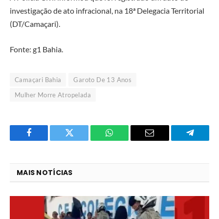
investigação de ato infracional, na 18ª Delegacia Territorial
(DT/Camaçari).
Fonte: g1 Bahia.
Camaçari Bahia
Garoto De 13 Anos
Mulher Morre Atropelada
Facebook
Twitter
O
E-
Telegra
que
mail
você
MAIS NOTÍCIAS
acha
do
WhatsApp?