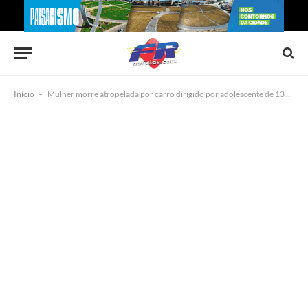
Início
-
Mulher morre atropelada por carro dirigido por adolescente de 13 anos em Camaçari