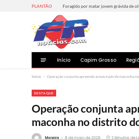
PLANTÃO
Início
Capim Grosso
Regi
Início
-
Operação conjunta apreende armas e pés de maconha no 
DESTAQUE
Operação conjunta ap
maconha no distrito d
Moreira
8 de maio de 2026
2 Minutos de L