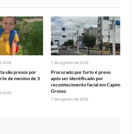
você
acha
do
WhatsApp?
e 2026
7 de agosto de 2026
ta são presos por
Procurado por furto é preso
orte de menino de 3
após ser identificado por
reconhecimento facial em Capim
Grosso
e 2026
7 de agosto de 2026