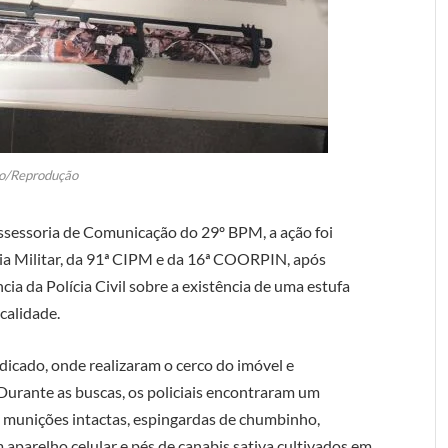
o/Reprodução
ssessoria de Comunicação do 29º BPM, a ação foi
cia Militar, da 91ª CIPM e da 16ª COORPIN, após
cia da Polícia Civil sobre a existência de uma estufa
calidade.
dicado, onde realizaram o cerco do imóvel e
urante as buscas, os policiais encontraram um
, munições intactas, espingardas de chumbinho,
parelho celular e pés de canabis sativa cultivados em