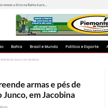
Foragido por matar jovem grávida de oito meses a tiros na Bahia é preso em Minas Gerais
ão
Bahia
Brasil e Mundo
Politica e Esporte
distrito do Junco, em Jacobina
reende armas e pés de
o Junco, em Jacobina
eitura