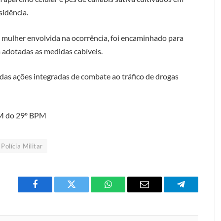
sidência.
 mulher envolvida na ocorrência, foi encaminhado para
m adotadas as medidas cabíveis.
e das ações integradas de combate ao tráfico de drogas
OM do 29º BPM
Polícia Militar
Facebook
Twitter
O
E-
Telegrama
que
mail