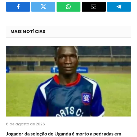
Facebook
Twitter
O
E-
Telegra
que
mail
você
MAIS NOTÍCIAS
acha
do
WhatsApp?
6 de agosto de 2026
Jogador da seleção de Uganda é morto a pedradas em