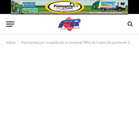
Início
-
Pai é preso por suspeita de arremessar filho de 5 anos de ponte em São Gabriel, diz polícia; criança morreu