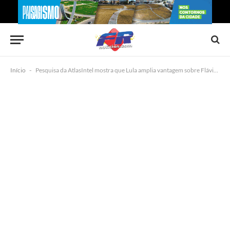
Início
-
Pesquisa da AtlasIntel mostra que Lula amplia vantagem sobre Flávio após escândalo do Master