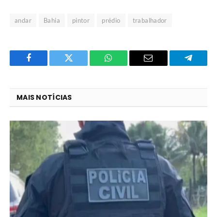
andar
Bahia
pintor
prédio
trabalhador
Facebook
Twitter
O
E-
Telegra
que
mail
você
MAIS NOTÍCIAS
acha
do
WhatsApp?