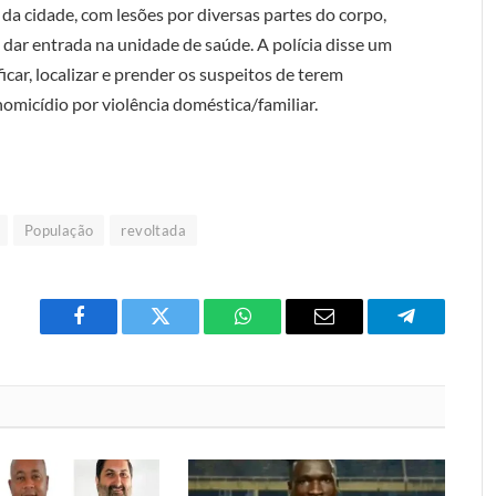
da cidade, com lesões por diversas partes do corpo,
 dar entrada na unidade de saúde. A polícia disse um
ificar, localizar e prender os suspeitos de terem
homicídio por violência doméstica/familiar.
População
revoltada
Facebook
Twitter
O
E-
Telegrama
que
mail
você
acha
do