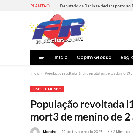
PLANTÃO
Início
Capim Grosso
Regi
Início
-
População revoltada l1ncha e mat@ suspeitos da mort3 
BRASIL E MUNDO
População revoltada l
mort3 de menino de 2
Moreira
19 de fevereiro de 2025
2 Minutos d