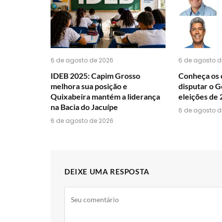
6 de agosto de 2026
6 de agosto d
IDEB 2025: Capim Grosso
Conheça os 
melhora sua posição e
disputar o G
Quixabeira mantém a liderança
eleições de
na Bacia do Jacuípe
6 de agosto d
6 de agosto de 2026
DEIXE UMA RESPOSTA