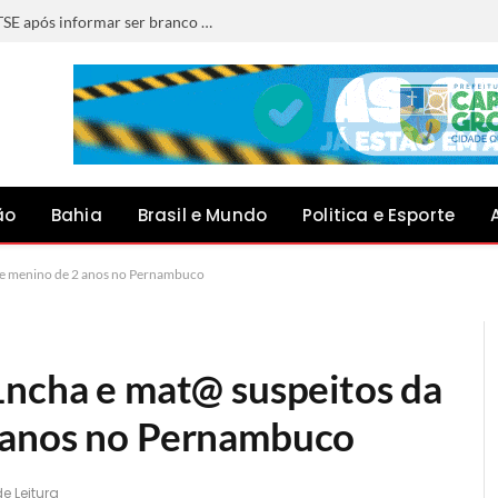
Deputado da Bahia se declara preto ao TSE após informar ser branco e pardo em eleições anteriores
ão
Bahia
Brasil e Mundo
Politica e Esporte
de menino de 2 anos no Pernambuco
1ncha e mat@ suspeitos da
 anos no Pernambuco
e Leitura